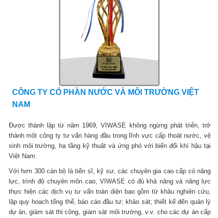
CÔNG TY CỔ PHẦN NƯỚC VÀ MÔI TRƯỜNG VIỆT
NAM
Được thành lập từ năm 1969, VIWASE không ngừng phát triển, trở
thành một công ty tư vấn hàng đầu trong lĩnh vực cấp thoát nước, vệ
sinh môi trường, hạ tầng kỹ thuật và ứng phó với biến đổi khí hậu tại
Việt Nam.
Với hơn 300 cán bộ là tiến sĩ, kỹ sư, các chuyên gia cao cấp có năng
lực, trình độ chuyên môn cao, VIWASE có đủ khả năng và năng lực
thực hiện các dịch vụ tư vấn toàn diện bao gồm từ khâu nghiên cứu,
lập quy hoạch tổng thể, báo cáo đầu tư; khảo sát; thiết kế đến quản lý
dự án, giám sát thi công, giám sát môi trường, v.v. cho các dự án cấp