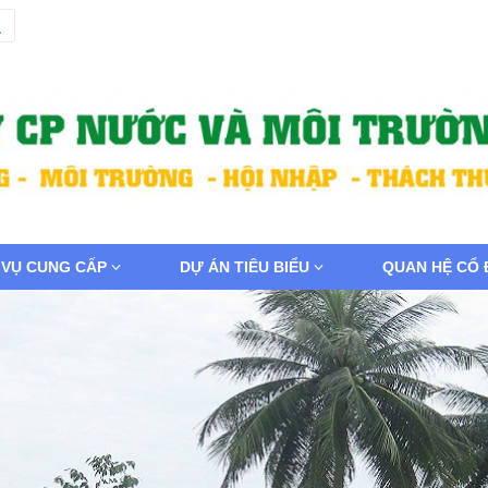
 VỤ CUNG CẤP
DỰ ÁN TIÊU BIỂU
QUAN HỆ CỔ