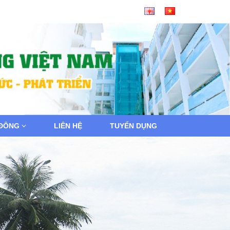
 ĐÔNG
LIÊN HỆ
TUYỂN DỤNG