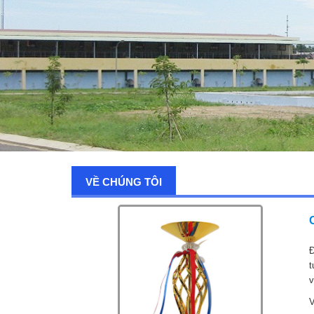
VỀ CHÚNG TÔI
Đ
t
v
V