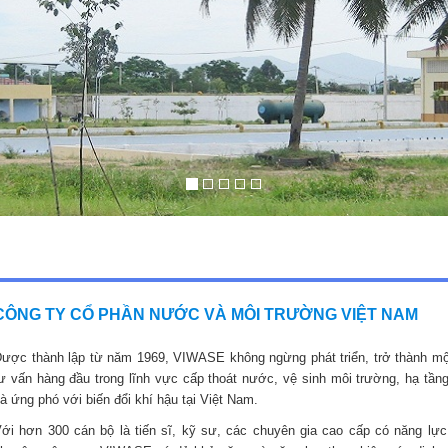
CÔNG TY CỔ PHẦN NƯỚC VÀ MÔI TRƯỜNG VIỆT NAM
ược thành lập từ năm 1969, VIWASE không ngừng phát triển, trở thành mộ
ư vấn hàng đầu trong lĩnh vực cấp thoát nước, vệ sinh môi trường, hạ tầng
à ứng phó với biến đổi khí hậu tại Việt Nam.
ới hơn 300 cán bộ là tiến sĩ, kỹ sư, các chuyên gia cao cấp có năng lực,