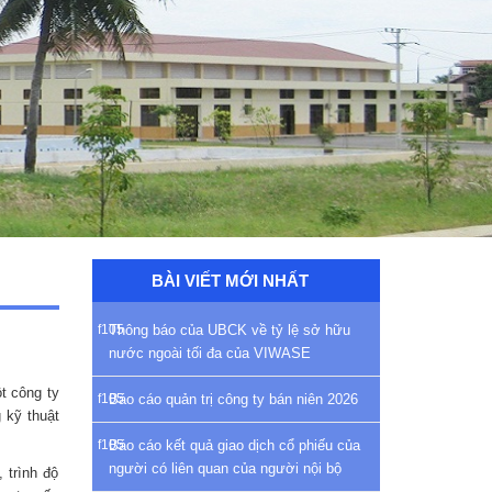
BÀI VIẾT MỚI NHẤT
Thông báo của UBCK về tỷ lệ sở hữu
nước ngoài tối đa của VIWASE
t công ty
Báo cáo quản trị công ty bán niên 2026
 kỹ thuật
Báo cáo kết quả giao dịch cổ phiếu của
người có liên quan của người nội bộ
 trình độ