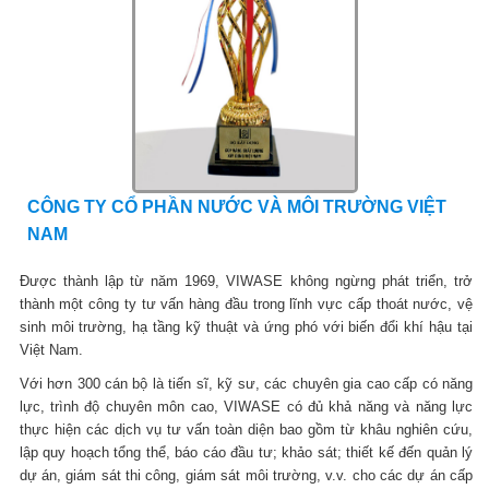
CÔNG TY CỔ PHẦN NƯỚC VÀ MÔI TRƯỜNG VIỆT
NAM
Được thành lập từ năm 1969, VIWASE không ngừng phát triển, trở
thành một công ty tư vấn hàng đầu trong lĩnh vực cấp thoát nước, vệ
sinh môi trường, hạ tầng kỹ thuật và ứng phó với biến đổi khí hậu tại
Việt Nam.
Với hơn 300 cán bộ là tiến sĩ, kỹ sư, các chuyên gia cao cấp có năng
lực, trình độ chuyên môn cao, VIWASE có đủ khả năng và năng lực
thực hiện các dịch vụ tư vấn toàn diện bao gồm từ khâu nghiên cứu,
lập quy hoạch tổng thể, báo cáo đầu tư; khảo sát; thiết kế đến quản lý
dự án, giám sát thi công, giám sát môi trường, v.v. cho các dự án cấp