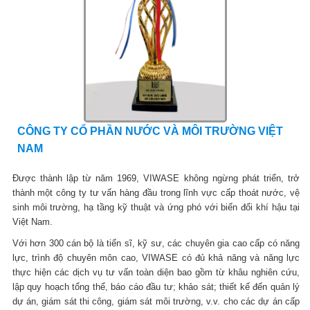
CÔNG TY CỔ PHẦN NƯỚC VÀ MÔI TRƯỜNG VIỆT
NAM
Được thành lập từ năm 1969, VIWASE không ngừng phát triển, trở
thành một công ty tư vấn hàng đầu trong lĩnh vực cấp thoát nước, vệ
sinh môi trường, hạ tầng kỹ thuật và ứng phó với biến đổi khí hậu tại
Việt Nam.
Với hơn 300 cán bộ là tiến sĩ, kỹ sư, các chuyên gia cao cấp có năng
lực, trình độ chuyên môn cao, VIWASE có đủ khả năng và năng lực
thực hiện các dịch vụ tư vấn toàn diện bao gồm từ khâu nghiên cứu,
lập quy hoạch tổng thể, báo cáo đầu tư; khảo sát; thiết kế đến quản lý
dự án, giám sát thi công, giám sát môi trường, v.v. cho các dự án cấp