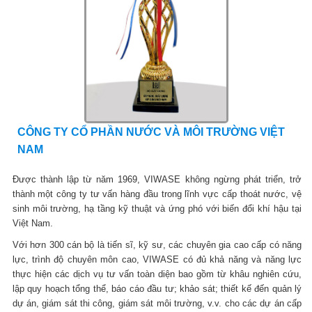
CÔNG TY CỔ PHẦN NƯỚC VÀ MÔI TRƯỜNG VIỆT
NAM
Được thành lập từ năm 1969, VIWASE không ngừng phát triển, trở
thành một công ty tư vấn hàng đầu trong lĩnh vực cấp thoát nước, vệ
sinh môi trường, hạ tầng kỹ thuật và ứng phó với biến đổi khí hậu tại
Việt Nam.
Với hơn 300 cán bộ là tiến sĩ, kỹ sư, các chuyên gia cao cấp có năng
lực, trình độ chuyên môn cao, VIWASE có đủ khả năng và năng lực
thực hiện các dịch vụ tư vấn toàn diện bao gồm từ khâu nghiên cứu,
lập quy hoạch tổng thể, báo cáo đầu tư; khảo sát; thiết kế đến quản lý
dự án, giám sát thi công, giám sát môi trường, v.v. cho các dự án cấp