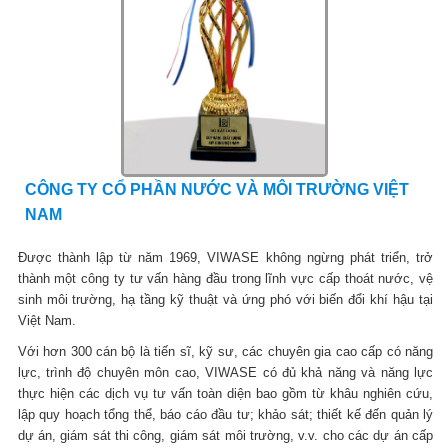
CÔNG TY CỔ PHẦN NƯỚC VÀ MÔI TRƯỜNG VIỆT
NAM
Được thành lập từ năm 1969, VIWASE không ngừng phát triển, trở
thành một công ty tư vấn hàng đầu trong lĩnh vực cấp thoát nước, vệ
sinh môi trường, hạ tầng kỹ thuật và ứng phó với biến đổi khí hậu tại
Việt Nam.
Với hơn 300 cán bộ là tiến sĩ, kỹ sư, các chuyên gia cao cấp có năng
lực, trình độ chuyên môn cao, VIWASE có đủ khả năng và năng lực
thực hiện các dịch vụ tư vấn toàn diện bao gồm từ khâu nghiên cứu,
lập quy hoạch tổng thể, báo cáo đầu tư; khảo sát; thiết kế đến quản lý
dự án, giám sát thi công, giám sát môi trường, v.v. cho các dự án cấp