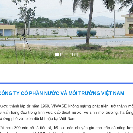
CÔNG TY CỔ PHẦN NƯỚC VÀ MÔI TRƯỜNG VIỆT NAM
ược thành lập từ năm 1969, VIWASE không ngừng phát triển, trở thành mộ
ư vấn hàng đầu trong lĩnh vực cấp thoát nước, vệ sinh môi trường, hạ tầng
à ứng phó với biến đổi khí hậu tại Việt Nam.
ới hơn 300 cán bộ là tiến sĩ, kỹ sư, các chuyên gia cao cấp có năng lực,