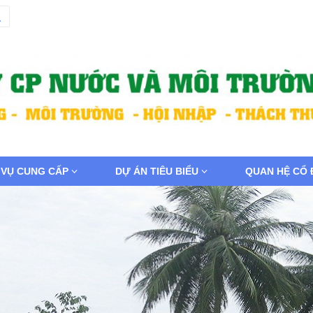
 VỤ CUNG CẤP
DỰ ÁN TIÊU BIỂU
QUAN HỆ CỔ