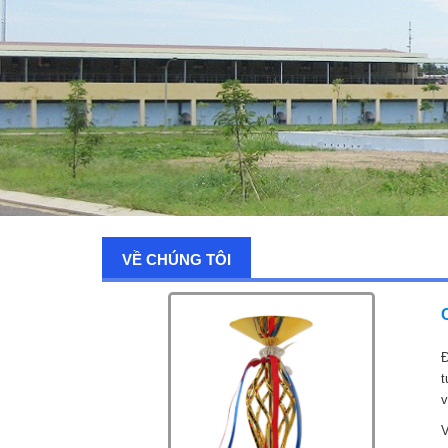
VỀ CHÚNG TÔI
Đ
t
v
V