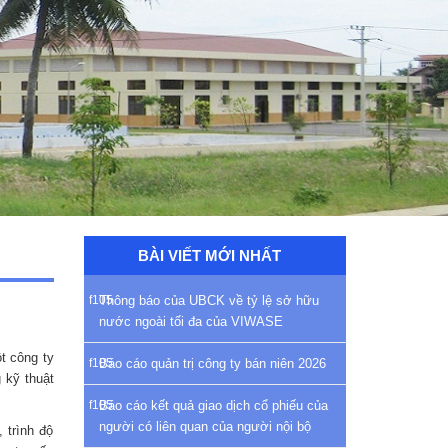
BÀI VIẾT MỚI NHẤT
Thông báo của UBCK về tỷ lệ sở hữu
nước ngoài tối đa của VIWASE
t công ty
Báo cáo quản trị công ty bán niên 2026
 kỹ thuật
Báo cáo kết quả giao dịch cổ phiếu của
người có liên quan của người nội bộ
 trình độ