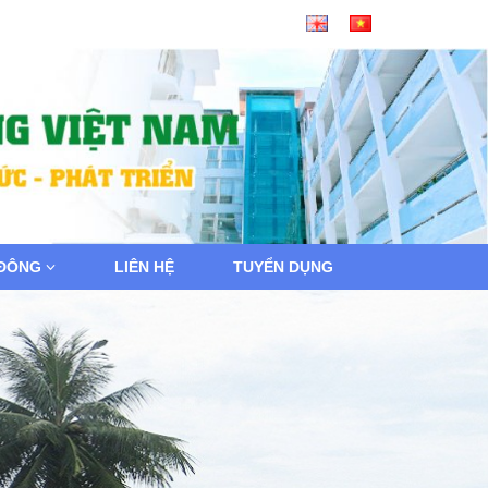
 ĐÔNG
LIÊN HỆ
TUYỂN DỤNG