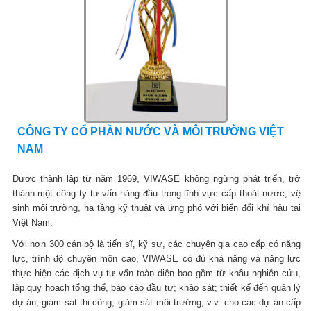
CÔNG TY CỔ PHẦN NƯỚC VÀ MÔI TRƯỜNG VIỆT
NAM
Được thành lập từ năm 1969, VIWASE không ngừng phát triển, trở
thành một công ty tư vấn hàng đầu trong lĩnh vực cấp thoát nước, vệ
sinh môi trường, hạ tầng kỹ thuật và ứng phó với biến đổi khí hậu tại
Việt Nam.
Với hơn 300 cán bộ là tiến sĩ, kỹ sư, các chuyên gia cao cấp có năng
lực, trình độ chuyên môn cao, VIWASE có đủ khả năng và năng lực
thực hiện các dịch vụ tư vấn toàn diện bao gồm từ khâu nghiên cứu,
lập quy hoạch tổng thể, báo cáo đầu tư; khảo sát; thiết kế đến quản lý
dự án, giám sát thi công, giám sát môi trường, v.v. cho các dự án cấp