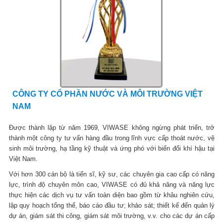
CÔNG TY CỔ PHẦN NƯỚC VÀ MÔI TRƯỜNG VIỆT
NAM
Được thành lập từ năm 1969, VIWASE không ngừng phát triển, trở
thành một công ty tư vấn hàng đầu trong lĩnh vực cấp thoát nước, vệ
sinh môi trường, hạ tầng kỹ thuật và ứng phó với biến đổi khí hậu tại
Việt Nam.
Với hơn 300 cán bộ là tiến sĩ, kỹ sư, các chuyên gia cao cấp có năng
lực, trình độ chuyên môn cao, VIWASE có đủ khả năng và năng lực
thực hiện các dịch vụ tư vấn toàn diện bao gồm từ khâu nghiên cứu,
lập quy hoạch tổng thể, báo cáo đầu tư; khảo sát; thiết kế đến quản lý
dự án, giám sát thi công, giám sát môi trường, v.v. cho các dự án cấp