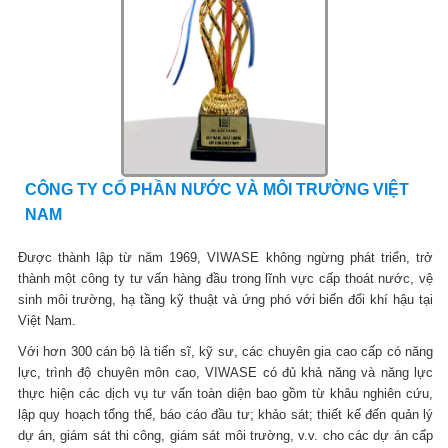
CÔNG TY CỔ PHẦN NƯỚC VÀ MÔI TRƯỜNG VIỆT
NAM
Được thành lập từ năm 1969, VIWASE không ngừng phát triển, trở
thành một công ty tư vấn hàng đầu trong lĩnh vực cấp thoát nước, vệ
sinh môi trường, hạ tầng kỹ thuật và ứng phó với biến đổi khí hậu tại
Việt Nam.
Với hơn 300 cán bộ là tiến sĩ, kỹ sư, các chuyên gia cao cấp có năng
lực, trình độ chuyên môn cao, VIWASE có đủ khả năng và năng lực
thực hiện các dịch vụ tư vấn toàn diện bao gồm từ khâu nghiên cứu,
lập quy hoạch tổng thể, báo cáo đầu tư; khảo sát; thiết kế đến quản lý
dự án, giám sát thi công, giám sát môi trường, v.v. cho các dự án cấp