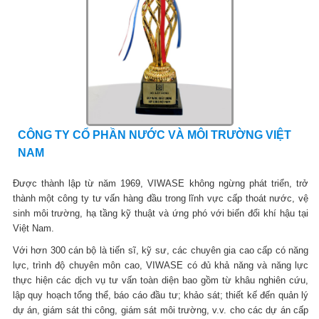
CÔNG TY CỔ PHẦN NƯỚC VÀ MÔI TRƯỜNG VIỆT
NAM
Được thành lập từ năm 1969, VIWASE không ngừng phát triển, trở
thành một công ty tư vấn hàng đầu trong lĩnh vực cấp thoát nước, vệ
sinh môi trường, hạ tầng kỹ thuật và ứng phó với biến đổi khí hậu tại
Việt Nam.
Với hơn 300 cán bộ là tiến sĩ, kỹ sư, các chuyên gia cao cấp có năng
lực, trình độ chuyên môn cao, VIWASE có đủ khả năng và năng lực
thực hiện các dịch vụ tư vấn toàn diện bao gồm từ khâu nghiên cứu,
lập quy hoạch tổng thể, báo cáo đầu tư; khảo sát; thiết kế đến quản lý
dự án, giám sát thi công, giám sát môi trường, v.v. cho các dự án cấp