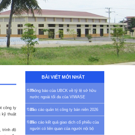
BÀI VIẾT MỚI NHẤT
Thông báo của UBCK về tỷ lệ sở hữu
nước ngoài tối đa của VIWASE
t công ty
Báo cáo quản trị công ty bán niên 2026
 kỹ thuật
Báo cáo kết quả giao dịch cổ phiếu của
người có liên quan của người nội bộ
 trình độ