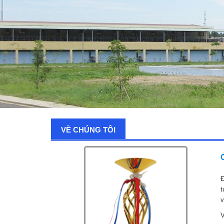
VỀ CHÚNG TÔI
Đ
t
v
V