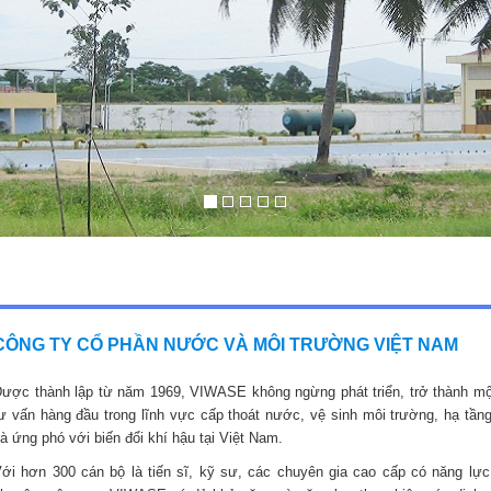
CÔNG TY CỔ PHẦN NƯỚC VÀ MÔI TRƯỜNG VIỆT NAM
ược thành lập từ năm 1969, VIWASE không ngừng phát triển, trở thành mộ
ư vấn hàng đầu trong lĩnh vực cấp thoát nước, vệ sinh môi trường, hạ tầng
à ứng phó với biến đổi khí hậu tại Việt Nam.
ới hơn 300 cán bộ là tiến sĩ, kỹ sư, các chuyên gia cao cấp có năng lực,