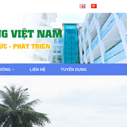
 ĐÔNG
LIÊN HỆ
TUYỂN DỤNG