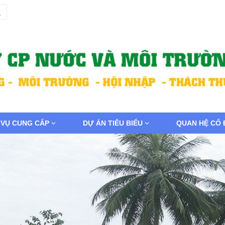
 VỤ CUNG CẤP
DỰ ÁN TIÊU BIỂU
QUAN HỆ CỔ