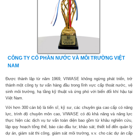
CÔNG TY CỔ PHẦN NƯỚC VÀ MÔI TRƯỜNG VIỆT
NAM
Được thành lập từ năm 1969, VIWASE không ngừng phát triển, trở
thành một công ty tư vấn hàng đầu trong lĩnh vực cấp thoát nước, vệ
sinh môi trường, hạ tầng kỹ thuật và ứng phó với biến đổi khí hậu tại
Việt Nam.
Với hơn 300 cán bộ là tiến sĩ, kỹ sư, các chuyên gia cao cấp có năng
lực, trình độ chuyên môn cao, VIWASE có đủ khả năng và năng lực
thực hiện các dịch vụ tư vấn toàn diện bao gồm từ khâu nghiên cứu,
lập quy hoạch tổng thể, báo cáo đầu tư; khảo sát; thiết kế đến quản lý
dự án, giám sát thi công, giám sát môi trường, v.v. cho các dự án cấp