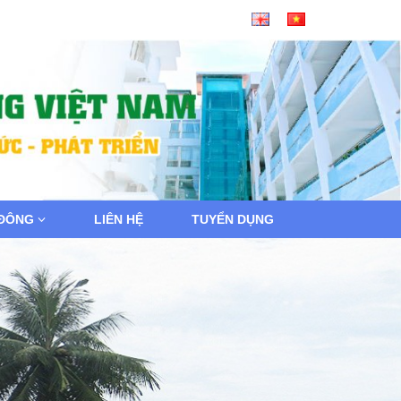
 ĐÔNG
LIÊN HỆ
TUYỂN DỤNG