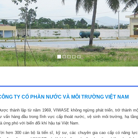
CÔNG TY CỔ PHẦN NƯỚC VÀ MÔI TRƯỜNG VIỆT NAM
ược thành lập từ năm 1969, VIWASE không ngừng phát triển, trở thành mộ
ư vấn hàng đầu trong lĩnh vực cấp thoát nước, vệ sinh môi trường, hạ tầng
à ứng phó với biến đổi khí hậu tại Việt Nam.
ới hơn 300 cán bộ là tiến sĩ, kỹ sư, các chuyên gia cao cấp có năng lực,