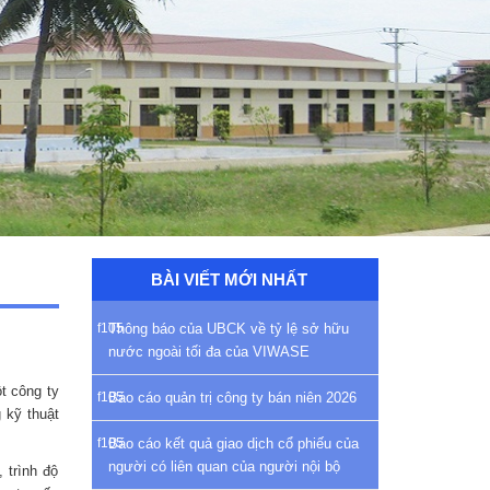
BÀI VIẾT MỚI NHẤT
Thông báo của UBCK về tỷ lệ sở hữu
nước ngoài tối đa của VIWASE
t công ty
Báo cáo quản trị công ty bán niên 2026
 kỹ thuật
Báo cáo kết quả giao dịch cổ phiếu của
người có liên quan của người nội bộ
 trình độ