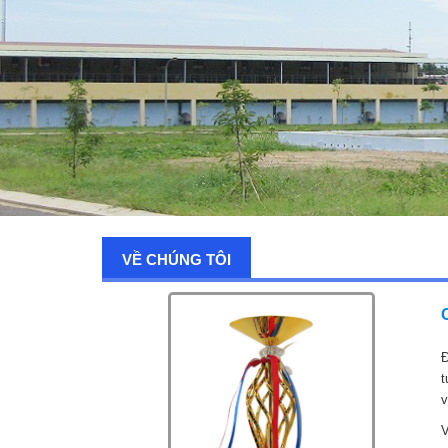
VỀ CHÚNG TÔI
Đ
t
v
V