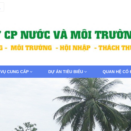
 VỤ CUNG CẤP
DỰ ÁN TIÊU BIỂU
QUAN HỆ CỔ