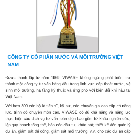
CÔNG TY CỔ PHẦN NƯỚC VÀ MÔI TRƯỜNG VIỆT
NAM
Được thành lập từ năm 1969, VIWASE không ngừng phát triển, trở
thành một công ty tư vấn hàng đầu trong lĩnh vực cấp thoát nước, vệ
sinh môi trường, hạ tầng kỹ thuật và ứng phó với biến đổi khí hậu tại
Việt Nam.
Với hơn 300 cán bộ là tiến sĩ, kỹ sư, các chuyên gia cao cấp có năng
lực, trình độ chuyên môn cao, VIWASE có đủ khả năng và năng lực
thực hiện các dịch vụ tư vấn toàn diện bao gồm từ khâu nghiên cứu,
lập quy hoạch tổng thể, báo cáo đầu tư; khảo sát; thiết kế đến quản lý
dự án, giám sát thi công, giám sát môi trường, v.v. cho các dự án cấp