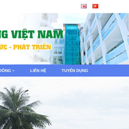
 ĐÔNG
LIÊN HỆ
TUYỂN DỤNG