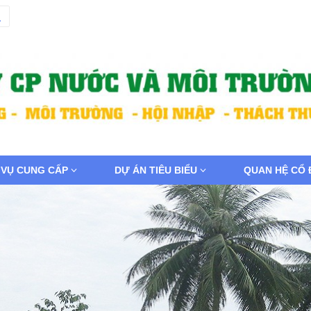
 VỤ CUNG CẤP
DỰ ÁN TIÊU BIỂU
QUAN HỆ CỔ