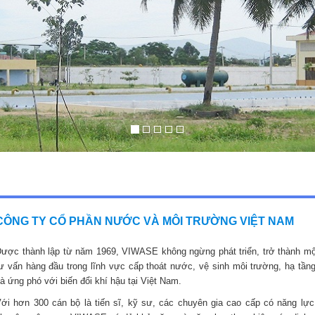
CÔNG TY CỔ PHẦN NƯỚC VÀ MÔI TRƯỜNG VIỆT NAM
ược thành lập từ năm 1969, VIWASE không ngừng phát triển, trở thành mộ
ư vấn hàng đầu trong lĩnh vực cấp thoát nước, vệ sinh môi trường, hạ tầng
à ứng phó với biến đổi khí hậu tại Việt Nam.
ới hơn 300 cán bộ là tiến sĩ, kỹ sư, các chuyên gia cao cấp có năng lực,