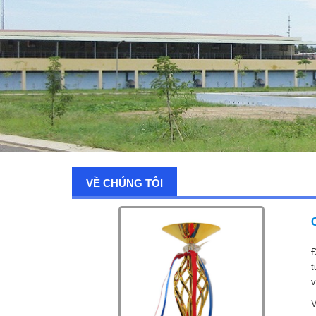
VỀ CHÚNG TÔI
Đ
t
v
V