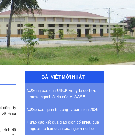
BÀI VIẾT MỚI NHẤT
Thông báo của UBCK về tỷ lệ sở hữu
nước ngoài tối đa của VIWASE
t công ty
Báo cáo quản trị công ty bán niên 2026
 kỹ thuật
Báo cáo kết quả giao dịch cổ phiếu của
người có liên quan của người nội bộ
 trình độ