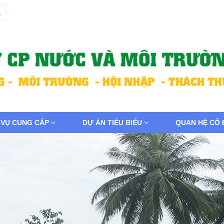
 VỤ CUNG CẤP
DỰ ÁN TIÊU BIỂU
QUAN HỆ CỔ