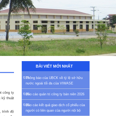
BÀI VIẾT MỚI NHẤT
Thông báo của UBCK về tỷ lệ sở hữu
nước ngoài tối đa của VIWASE
t công ty
Báo cáo quản trị công ty bán niên 2026
 kỹ thuật
Báo cáo kết quả giao dịch cổ phiếu của
người có liên quan của người nội bộ
 trình độ