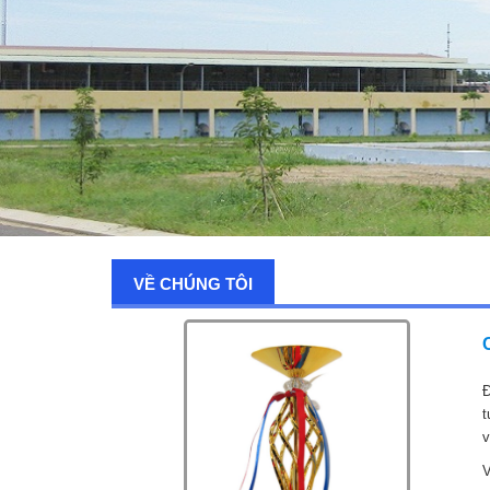
VỀ CHÚNG TÔI
Đ
t
v
V