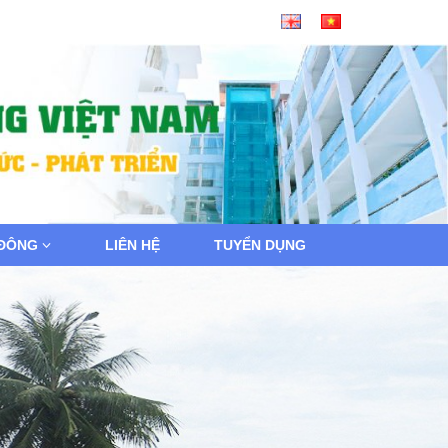
 ĐÔNG
LIÊN HỆ
TUYỂN DỤNG