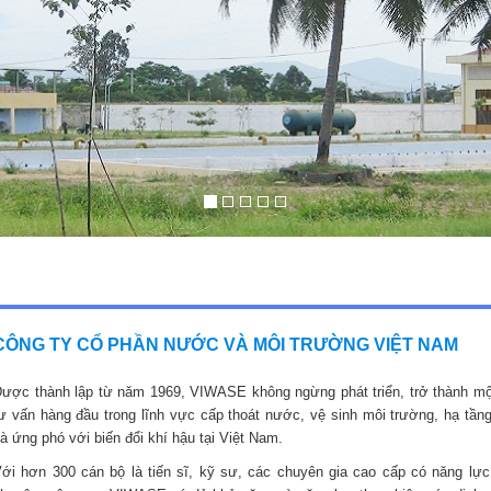
CÔNG TY CỔ PHẦN NƯỚC VÀ MÔI TRƯỜNG VIỆT NAM
ược thành lập từ năm 1969, VIWASE không ngừng phát triển, trở thành mộ
ư vấn hàng đầu trong lĩnh vực cấp thoát nước, vệ sinh môi trường, hạ tầng
à ứng phó với biến đổi khí hậu tại Việt Nam.
ới hơn 300 cán bộ là tiến sĩ, kỹ sư, các chuyên gia cao cấp có năng lực,