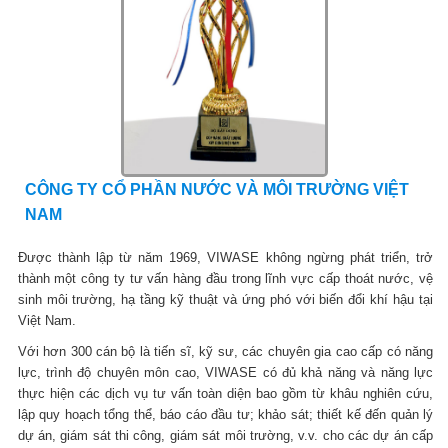
CÔNG TY CỔ PHẦN NƯỚC VÀ MÔI TRƯỜNG VIỆT
NAM
Được thành lập từ năm 1969, VIWASE không ngừng phát triển, trở
thành một công ty tư vấn hàng đầu trong lĩnh vực cấp thoát nước, vệ
sinh môi trường, hạ tầng kỹ thuật và ứng phó với biến đổi khí hậu tại
Việt Nam.
Với hơn 300 cán bộ là tiến sĩ, kỹ sư, các chuyên gia cao cấp có năng
lực, trình độ chuyên môn cao, VIWASE có đủ khả năng và năng lực
thực hiện các dịch vụ tư vấn toàn diện bao gồm từ khâu nghiên cứu,
lập quy hoạch tổng thể, báo cáo đầu tư; khảo sát; thiết kế đến quản lý
dự án, giám sát thi công, giám sát môi trường, v.v. cho các dự án cấp