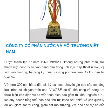
CÔNG TY CỔ PHẦN NƯỚC VÀ MÔI TRƯỜNG VIỆT
NAM
Được thành lập từ năm 1969, VIWASE không ngừng phát triển, trở
thành một công ty tư vấn hàng đầu trong lĩnh vực cấp thoát nước, vệ
sinh môi trường, hạ tầng kỹ thuật và ứng phó với biến đổi khí hậu tại
Việt Nam.
Với hơn 300 cán bộ là tiến sĩ, kỹ sư, các chuyên gia cao cấp có năng
lực, trình độ chuyên môn cao, VIWASE có đủ khả năng và năng lực
thực hiện các dịch vụ tư vấn toàn diện bao gồm từ khâu nghiên cứu,
lập quy hoạch tổng thể, báo cáo đầu tư; khảo sát; thiết kế đến quản lý
dự án, giám sát thi công, giám sát môi trường, v.v. cho các dự án cấp