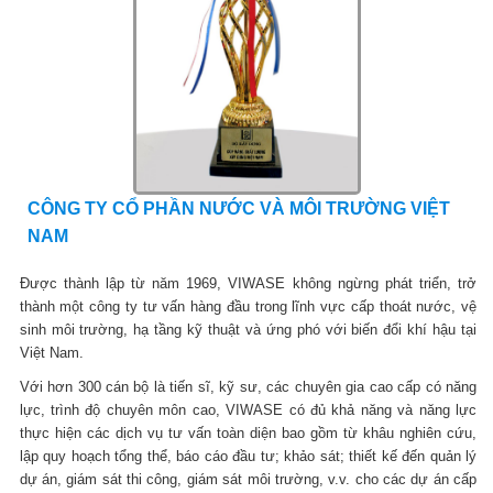
CÔNG TY CỔ PHẦN NƯỚC VÀ MÔI TRƯỜNG VIỆT
NAM
Được thành lập từ năm 1969, VIWASE không ngừng phát triển, trở
thành một công ty tư vấn hàng đầu trong lĩnh vực cấp thoát nước, vệ
sinh môi trường, hạ tầng kỹ thuật và ứng phó với biến đổi khí hậu tại
Việt Nam.
Với hơn 300 cán bộ là tiến sĩ, kỹ sư, các chuyên gia cao cấp có năng
lực, trình độ chuyên môn cao, VIWASE có đủ khả năng và năng lực
thực hiện các dịch vụ tư vấn toàn diện bao gồm từ khâu nghiên cứu,
lập quy hoạch tổng thể, báo cáo đầu tư; khảo sát; thiết kế đến quản lý
dự án, giám sát thi công, giám sát môi trường, v.v. cho các dự án cấp