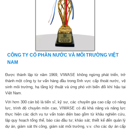
CÔNG TY CỔ PHẦN NƯỚC VÀ MÔI TRƯỜNG VIỆT
NAM
Được thành lập từ năm 1969, VIWASE không ngừng phát triển, trở
thành một công ty tư vấn hàng đầu trong lĩnh vực cấp thoát nước, vệ
sinh môi trường, hạ tầng kỹ thuật và ứng phó với biến đổi khí hậu tại
Việt Nam.
Với hơn 300 cán bộ là tiến sĩ, kỹ sư, các chuyên gia cao cấp có năng
lực, trình độ chuyên môn cao, VIWASE có đủ khả năng và năng lực
thực hiện các dịch vụ tư vấn toàn diện bao gồm từ khâu nghiên cứu,
lập quy hoạch tổng thể, báo cáo đầu tư; khảo sát; thiết kế đến quản lý
dự án, giám sát thi công, giám sát môi trường, v.v. cho các dự án cấp