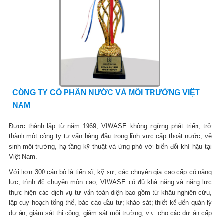
CÔNG TY CỔ PHẦN NƯỚC VÀ MÔI TRƯỜNG VIỆT
NAM
Được thành lập từ năm 1969, VIWASE không ngừng phát triển, trở
thành một công ty tư vấn hàng đầu trong lĩnh vực cấp thoát nước, vệ
sinh môi trường, hạ tầng kỹ thuật và ứng phó với biến đổi khí hậu tại
Việt Nam.
Với hơn 300 cán bộ là tiến sĩ, kỹ sư, các chuyên gia cao cấp có năng
lực, trình độ chuyên môn cao, VIWASE có đủ khả năng và năng lực
thực hiện các dịch vụ tư vấn toàn diện bao gồm từ khâu nghiên cứu,
lập quy hoạch tổng thể, báo cáo đầu tư; khảo sát; thiết kế đến quản lý
dự án, giám sát thi công, giám sát môi trường, v.v. cho các dự án cấp