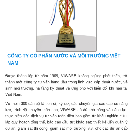
CÔNG TY CỔ PHẦN NƯỚC VÀ MÔI TRƯỜNG VIỆT
NAM
Được thành lập từ năm 1969, VIWASE không ngừng phát triển, trở
thành một công ty tư vấn hàng đầu trong lĩnh vực cấp thoát nước, vệ
sinh môi trường, hạ tầng kỹ thuật và ứng phó với biến đổi khí hậu tại
Việt Nam.
Với hơn 300 cán bộ là tiến sĩ, kỹ sư, các chuyên gia cao cấp có năng
lực, trình độ chuyên môn cao, VIWASE có đủ khả năng và năng lực
thực hiện các dịch vụ tư vấn toàn diện bao gồm từ khâu nghiên cứu,
lập quy hoạch tổng thể, báo cáo đầu tư; khảo sát; thiết kế đến quản lý
dự án, giám sát thi công, giám sát môi trường, v.v. cho các dự án cấp