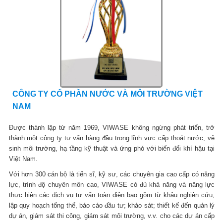
CÔNG TY CỔ PHẦN NƯỚC VÀ MÔI TRƯỜNG VIỆT
NAM
Được thành lập từ năm 1969, VIWASE không ngừng phát triển, trở
thành một công ty tư vấn hàng đầu trong lĩnh vực cấp thoát nước, vệ
sinh môi trường, hạ tầng kỹ thuật và ứng phó với biến đổi khí hậu tại
Việt Nam.
Với hơn 300 cán bộ là tiến sĩ, kỹ sư, các chuyên gia cao cấp có năng
lực, trình độ chuyên môn cao, VIWASE có đủ khả năng và năng lực
thực hiện các dịch vụ tư vấn toàn diện bao gồm từ khâu nghiên cứu,
lập quy hoạch tổng thể, báo cáo đầu tư; khảo sát; thiết kế đến quản lý
dự án, giám sát thi công, giám sát môi trường, v.v. cho các dự án cấp