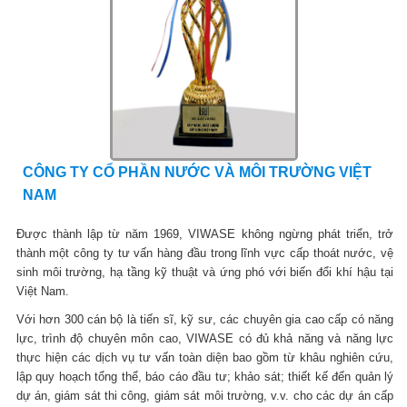
CÔNG TY CỔ PHẦN NƯỚC VÀ MÔI TRƯỜNG VIỆT
NAM
Được thành lập từ năm 1969, VIWASE không ngừng phát triển, trở
thành một công ty tư vấn hàng đầu trong lĩnh vực cấp thoát nước, vệ
sinh môi trường, hạ tầng kỹ thuật và ứng phó với biến đổi khí hậu tại
Việt Nam.
Với hơn 300 cán bộ là tiến sĩ, kỹ sư, các chuyên gia cao cấp có năng
lực, trình độ chuyên môn cao, VIWASE có đủ khả năng và năng lực
thực hiện các dịch vụ tư vấn toàn diện bao gồm từ khâu nghiên cứu,
lập quy hoạch tổng thể, báo cáo đầu tư; khảo sát; thiết kế đến quản lý
dự án, giám sát thi công, giám sát môi trường, v.v. cho các dự án cấp