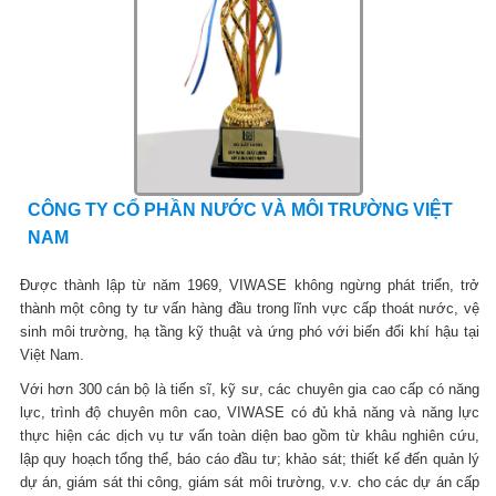
CÔNG TY CỔ PHẦN NƯỚC VÀ MÔI TRƯỜNG VIỆT
NAM
Được thành lập từ năm 1969, VIWASE không ngừng phát triển, trở
thành một công ty tư vấn hàng đầu trong lĩnh vực cấp thoát nước, vệ
sinh môi trường, hạ tầng kỹ thuật và ứng phó với biến đổi khí hậu tại
Việt Nam.
Với hơn 300 cán bộ là tiến sĩ, kỹ sư, các chuyên gia cao cấp có năng
lực, trình độ chuyên môn cao, VIWASE có đủ khả năng và năng lực
thực hiện các dịch vụ tư vấn toàn diện bao gồm từ khâu nghiên cứu,
lập quy hoạch tổng thể, báo cáo đầu tư; khảo sát; thiết kế đến quản lý
dự án, giám sát thi công, giám sát môi trường, v.v. cho các dự án cấp