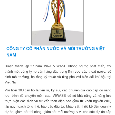
CÔNG TY CỔ PHẦN NƯỚC VÀ MÔI TRƯỜNG VIỆT
NAM
Được thành lập từ năm 1969, VIWASE không ngừng phát triển, trở
thành một công ty tư vấn hàng đầu trong lĩnh vực cấp thoát nước, vệ
sinh môi trường, hạ tầng kỹ thuật và ứng phó với biến đổi khí hậu tại
Việt Nam.
Với hơn 300 cán bộ là tiến sĩ, kỹ sư, các chuyên gia cao cấp có năng
lực, trình độ chuyên môn cao, VIWASE có đủ khả năng và năng lực
thực hiện các dịch vụ tư vấn toàn diện bao gồm từ khâu nghiên cứu,
lập quy hoạch tổng thể, báo cáo đầu tư; khảo sát; thiết kế đến quản lý
dự án, giám sát thi công, giám sát môi trường, v.v. cho các dự án cấp