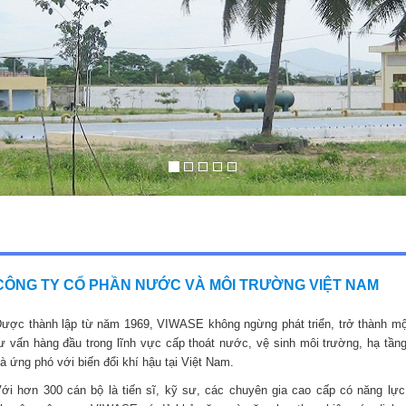
CÔNG TY CỔ PHẦN NƯỚC VÀ MÔI TRƯỜNG VIỆT NAM
ược thành lập từ năm 1969, VIWASE không ngừng phát triển, trở thành mộ
ư vấn hàng đầu trong lĩnh vực cấp thoát nước, vệ sinh môi trường, hạ tầng
à ứng phó với biến đổi khí hậu tại Việt Nam.
ới hơn 300 cán bộ là tiến sĩ, kỹ sư, các chuyên gia cao cấp có năng lực,