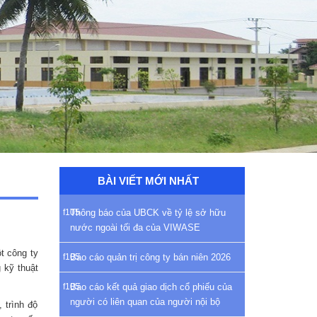
BÀI VIẾT MỚI NHẤT
Thông báo của UBCK về tỷ lệ sở hữu
nước ngoài tối đa của VIWASE
t công ty
Báo cáo quản trị công ty bán niên 2026
 kỹ thuật
Báo cáo kết quả giao dịch cổ phiếu của
người có liên quan của người nội bộ
 trình độ