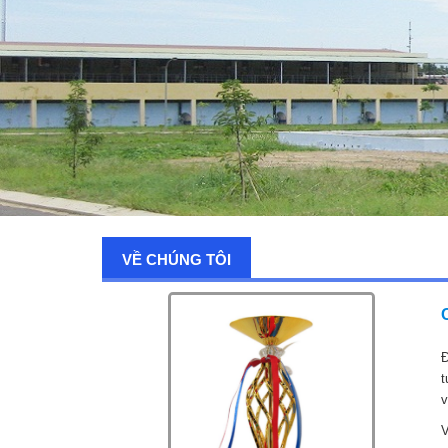
VỀ CHÚNG TÔI
Đ
t
v
V