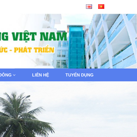
 ĐÔNG
LIÊN HỆ
TUYỂN DỤNG