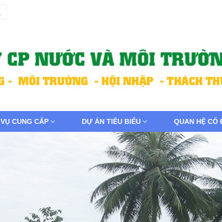
 VỤ CUNG CẤP
DỰ ÁN TIÊU BIỂU
QUAN HỆ CỔ