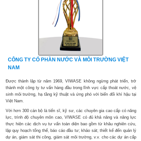
CÔNG TY CỔ PHẦN NƯỚC VÀ MÔI TRƯỜNG VIỆT
NAM
Được thành lập từ năm 1969, VIWASE không ngừng phát triển, trở
thành một công ty tư vấn hàng đầu trong lĩnh vực cấp thoát nước, vệ
sinh môi trường, hạ tầng kỹ thuật và ứng phó với biến đổi khí hậu tại
Việt Nam.
Với hơn 300 cán bộ là tiến sĩ, kỹ sư, các chuyên gia cao cấp có năng
lực, trình độ chuyên môn cao, VIWASE có đủ khả năng và năng lực
thực hiện các dịch vụ tư vấn toàn diện bao gồm từ khâu nghiên cứu,
lập quy hoạch tổng thể, báo cáo đầu tư; khảo sát; thiết kế đến quản lý
dự án, giám sát thi công, giám sát môi trường, v.v. cho các dự án cấp