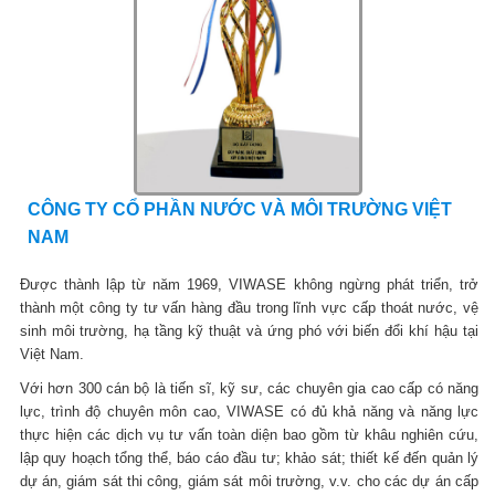
CÔNG TY CỔ PHẦN NƯỚC VÀ MÔI TRƯỜNG VIỆT
NAM
Được thành lập từ năm 1969, VIWASE không ngừng phát triển, trở
thành một công ty tư vấn hàng đầu trong lĩnh vực cấp thoát nước, vệ
sinh môi trường, hạ tầng kỹ thuật và ứng phó với biến đổi khí hậu tại
Việt Nam.
Với hơn 300 cán bộ là tiến sĩ, kỹ sư, các chuyên gia cao cấp có năng
lực, trình độ chuyên môn cao, VIWASE có đủ khả năng và năng lực
thực hiện các dịch vụ tư vấn toàn diện bao gồm từ khâu nghiên cứu,
lập quy hoạch tổng thể, báo cáo đầu tư; khảo sát; thiết kế đến quản lý
dự án, giám sát thi công, giám sát môi trường, v.v. cho các dự án cấp