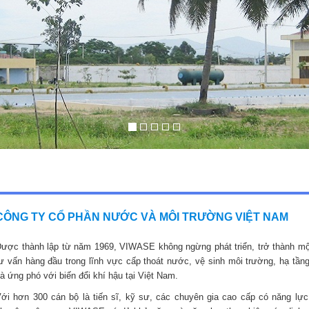
CÔNG TY CỔ PHẦN NƯỚC VÀ MÔI TRƯỜNG VIỆT NAM
ược thành lập từ năm 1969, VIWASE không ngừng phát triển, trở thành mộ
ư vấn hàng đầu trong lĩnh vực cấp thoát nước, vệ sinh môi trường, hạ tầng
à ứng phó với biến đổi khí hậu tại Việt Nam.
ới hơn 300 cán bộ là tiến sĩ, kỹ sư, các chuyên gia cao cấp có năng lực,