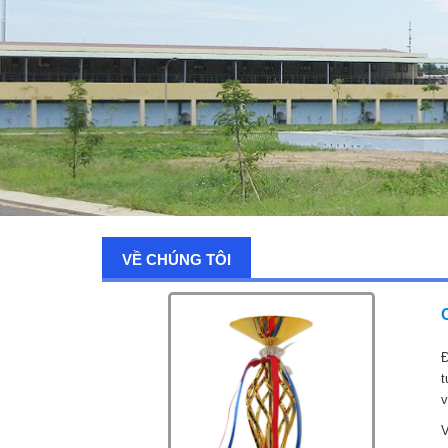
VỀ CHÚNG TÔI
Đ
t
v
V