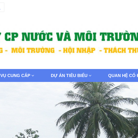
 VỤ CUNG CẤP
DỰ ÁN TIÊU BIỂU
QUAN HỆ CỔ