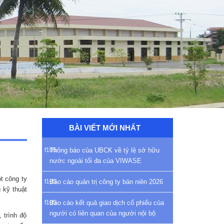
BÀI VIẾT MỚI NHẤT
Thông báo của UBCK về tỷ lệ sở hữu
nước ngoài tối đa của VIWASE
t công ty
Báo cáo quản trị công ty bán niên 2026
 kỹ thuật
Báo cáo kết quả giao dịch cổ phiếu của
người có liên quan của người nội bộ
 trình độ