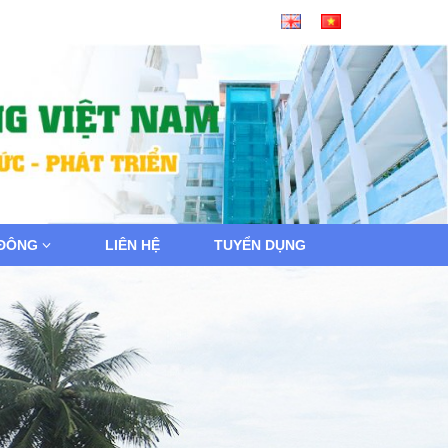
 ĐÔNG
LIÊN HỆ
TUYỂN DỤNG