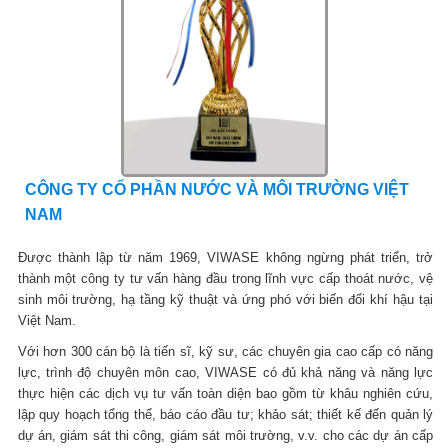
CÔNG TY CỔ PHẦN NƯỚC VÀ MÔI TRƯỜNG VIỆT
NAM
Được thành lập từ năm 1969, VIWASE không ngừng phát triển, trở
thành một công ty tư vấn hàng đầu trong lĩnh vực cấp thoát nước, vệ
sinh môi trường, hạ tầng kỹ thuật và ứng phó với biến đổi khí hậu tại
Việt Nam.
Với hơn 300 cán bộ là tiến sĩ, kỹ sư, các chuyên gia cao cấp có năng
lực, trình độ chuyên môn cao, VIWASE có đủ khả năng và năng lực
thực hiện các dịch vụ tư vấn toàn diện bao gồm từ khâu nghiên cứu,
lập quy hoạch tổng thể, báo cáo đầu tư; khảo sát; thiết kế đến quản lý
dự án, giám sát thi công, giám sát môi trường, v.v. cho các dự án cấp