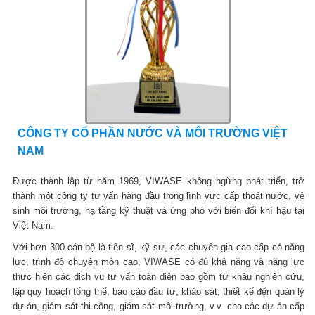
CÔNG TY CỔ PHẦN NƯỚC VÀ MÔI TRƯỜNG VIỆT
NAM
Được thành lập từ năm 1969, VIWASE không ngừng phát triển, trở
thành một công ty tư vấn hàng đầu trong lĩnh vực cấp thoát nước, vệ
sinh môi trường, hạ tầng kỹ thuật và ứng phó với biến đổi khí hậu tại
Việt Nam.
Với hơn 300 cán bộ là tiến sĩ, kỹ sư, các chuyên gia cao cấp có năng
lực, trình độ chuyên môn cao, VIWASE có đủ khả năng và năng lực
thực hiện các dịch vụ tư vấn toàn diện bao gồm từ khâu nghiên cứu,
lập quy hoạch tổng thể, báo cáo đầu tư; khảo sát; thiết kế đến quản lý
dự án, giám sát thi công, giám sát môi trường, v.v. cho các dự án cấp