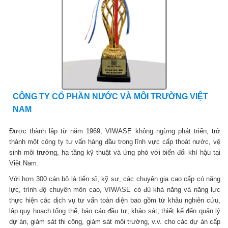
CÔNG TY CỔ PHẦN NƯỚC VÀ MÔI TRƯỜNG VIỆT
NAM
Được thành lập từ năm 1969, VIWASE không ngừng phát triển, trở
thành một công ty tư vấn hàng đầu trong lĩnh vực cấp thoát nước, vệ
sinh môi trường, hạ tầng kỹ thuật và ứng phó với biến đổi khí hậu tại
Việt Nam.
Với hơn 300 cán bộ là tiến sĩ, kỹ sư, các chuyên gia cao cấp có năng
lực, trình độ chuyên môn cao, VIWASE có đủ khả năng và năng lực
thực hiện các dịch vụ tư vấn toàn diện bao gồm từ khâu nghiên cứu,
lập quy hoạch tổng thể, báo cáo đầu tư; khảo sát; thiết kế đến quản lý
dự án, giám sát thi công, giám sát môi trường, v.v. cho các dự án cấp