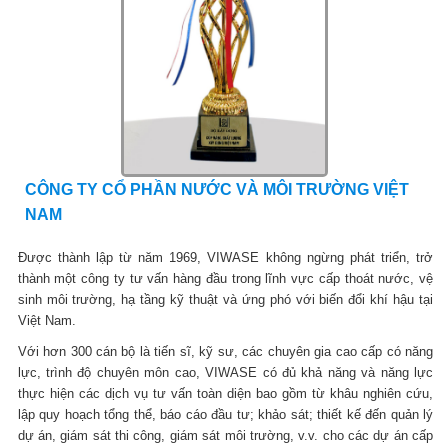
CÔNG TY CỔ PHẦN NƯỚC VÀ MÔI TRƯỜNG VIỆT
NAM
Được thành lập từ năm 1969, VIWASE không ngừng phát triển, trở
thành một công ty tư vấn hàng đầu trong lĩnh vực cấp thoát nước, vệ
sinh môi trường, hạ tầng kỹ thuật và ứng phó với biến đổi khí hậu tại
Việt Nam.
Với hơn 300 cán bộ là tiến sĩ, kỹ sư, các chuyên gia cao cấp có năng
lực, trình độ chuyên môn cao, VIWASE có đủ khả năng và năng lực
thực hiện các dịch vụ tư vấn toàn diện bao gồm từ khâu nghiên cứu,
lập quy hoạch tổng thể, báo cáo đầu tư; khảo sát; thiết kế đến quản lý
dự án, giám sát thi công, giám sát môi trường, v.v. cho các dự án cấp