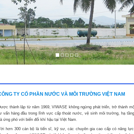
CÔNG TY CỔ PHẦN NƯỚC VÀ MÔI TRƯỜNG VIỆT NAM
ược thành lập từ năm 1969, VIWASE không ngừng phát triển, trở thành mộ
ư vấn hàng đầu trong lĩnh vực cấp thoát nước, vệ sinh môi trường, hạ tầng
à ứng phó với biến đổi khí hậu tại Việt Nam.
ới hơn 300 cán bộ là tiến sĩ, kỹ sư, các chuyên gia cao cấp có năng lực,