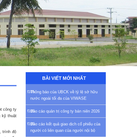
BÀI VIẾT MỚI NHẤT
Thông báo của UBCK về tỷ lệ sở hữu
nước ngoài tối đa của VIWASE
t công ty
Báo cáo quản trị công ty bán niên 2026
 kỹ thuật
Báo cáo kết quả giao dịch cổ phiếu của
người có liên quan của người nội bộ
 trình độ