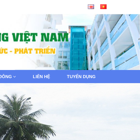
 ĐÔNG
LIÊN HỆ
TUYỂN DỤNG