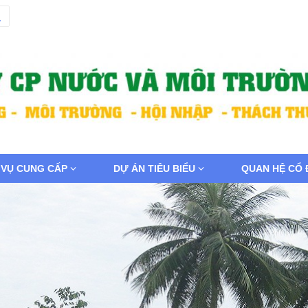
 VỤ CUNG CẤP
DỰ ÁN TIÊU BIỂU
QUAN HỆ CỔ