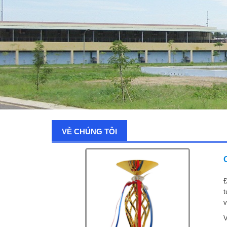
VỀ CHÚNG TÔI
Đ
t
v
V