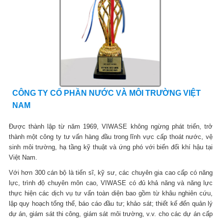
CÔNG TY CỔ PHẦN NƯỚC VÀ MÔI TRƯỜNG VIỆT
NAM
Được thành lập từ năm 1969, VIWASE không ngừng phát triển, trở
thành một công ty tư vấn hàng đầu trong lĩnh vực cấp thoát nước, vệ
sinh môi trường, hạ tầng kỹ thuật và ứng phó với biến đổi khí hậu tại
Việt Nam.
Với hơn 300 cán bộ là tiến sĩ, kỹ sư, các chuyên gia cao cấp có năng
lực, trình độ chuyên môn cao, VIWASE có đủ khả năng và năng lực
thực hiện các dịch vụ tư vấn toàn diện bao gồm từ khâu nghiên cứu,
lập quy hoạch tổng thể, báo cáo đầu tư; khảo sát; thiết kế đến quản lý
dự án, giám sát thi công, giám sát môi trường, v.v. cho các dự án cấp