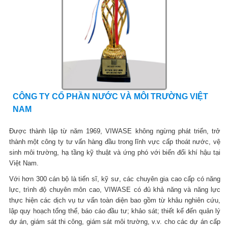
CÔNG TY CỔ PHẦN NƯỚC VÀ MÔI TRƯỜNG VIỆT
NAM
Được thành lập từ năm 1969, VIWASE không ngừng phát triển, trở
thành một công ty tư vấn hàng đầu trong lĩnh vực cấp thoát nước, vệ
sinh môi trường, hạ tầng kỹ thuật và ứng phó với biến đổi khí hậu tại
Việt Nam.
Với hơn 300 cán bộ là tiến sĩ, kỹ sư, các chuyên gia cao cấp có năng
lực, trình độ chuyên môn cao, VIWASE có đủ khả năng và năng lực
thực hiện các dịch vụ tư vấn toàn diện bao gồm từ khâu nghiên cứu,
lập quy hoạch tổng thể, báo cáo đầu tư; khảo sát; thiết kế đến quản lý
dự án, giám sát thi công, giám sát môi trường, v.v. cho các dự án cấp