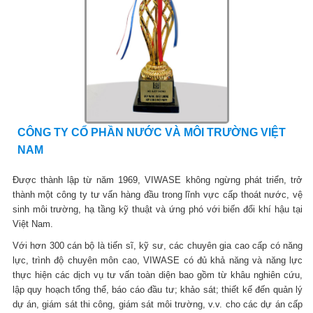
CÔNG TY CỔ PHẦN NƯỚC VÀ MÔI TRƯỜNG VIỆT
NAM
Được thành lập từ năm 1969, VIWASE không ngừng phát triển, trở
thành một công ty tư vấn hàng đầu trong lĩnh vực cấp thoát nước, vệ
sinh môi trường, hạ tầng kỹ thuật và ứng phó với biến đổi khí hậu tại
Việt Nam.
Với hơn 300 cán bộ là tiến sĩ, kỹ sư, các chuyên gia cao cấp có năng
lực, trình độ chuyên môn cao, VIWASE có đủ khả năng và năng lực
thực hiện các dịch vụ tư vấn toàn diện bao gồm từ khâu nghiên cứu,
lập quy hoạch tổng thể, báo cáo đầu tư; khảo sát; thiết kế đến quản lý
dự án, giám sát thi công, giám sát môi trường, v.v. cho các dự án cấp