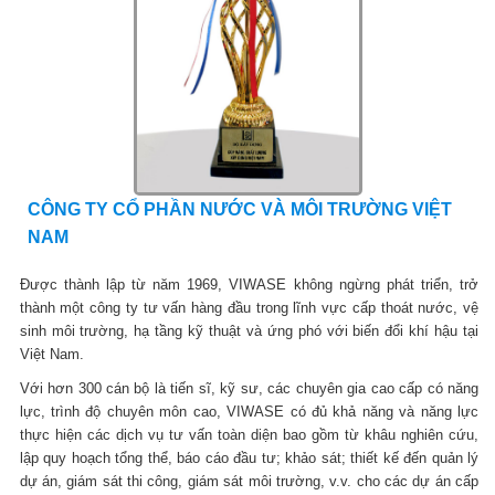
CÔNG TY CỔ PHẦN NƯỚC VÀ MÔI TRƯỜNG VIỆT
NAM
Được thành lập từ năm 1969, VIWASE không ngừng phát triển, trở
thành một công ty tư vấn hàng đầu trong lĩnh vực cấp thoát nước, vệ
sinh môi trường, hạ tầng kỹ thuật và ứng phó với biến đổi khí hậu tại
Việt Nam.
Với hơn 300 cán bộ là tiến sĩ, kỹ sư, các chuyên gia cao cấp có năng
lực, trình độ chuyên môn cao, VIWASE có đủ khả năng và năng lực
thực hiện các dịch vụ tư vấn toàn diện bao gồm từ khâu nghiên cứu,
lập quy hoạch tổng thể, báo cáo đầu tư; khảo sát; thiết kế đến quản lý
dự án, giám sát thi công, giám sát môi trường, v.v. cho các dự án cấp