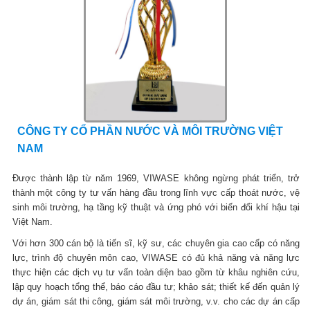
CÔNG TY CỔ PHẦN NƯỚC VÀ MÔI TRƯỜNG VIỆT
NAM
Được thành lập từ năm 1969, VIWASE không ngừng phát triển, trở
thành một công ty tư vấn hàng đầu trong lĩnh vực cấp thoát nước, vệ
sinh môi trường, hạ tầng kỹ thuật và ứng phó với biến đổi khí hậu tại
Việt Nam.
Với hơn 300 cán bộ là tiến sĩ, kỹ sư, các chuyên gia cao cấp có năng
lực, trình độ chuyên môn cao, VIWASE có đủ khả năng và năng lực
thực hiện các dịch vụ tư vấn toàn diện bao gồm từ khâu nghiên cứu,
lập quy hoạch tổng thể, báo cáo đầu tư; khảo sát; thiết kế đến quản lý
dự án, giám sát thi công, giám sát môi trường, v.v. cho các dự án cấp