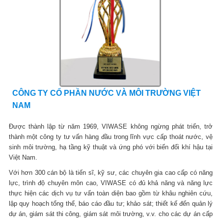
CÔNG TY CỔ PHẦN NƯỚC VÀ MÔI TRƯỜNG VIỆT
NAM
Được thành lập từ năm 1969, VIWASE không ngừng phát triển, trở
thành một công ty tư vấn hàng đầu trong lĩnh vực cấp thoát nước, vệ
sinh môi trường, hạ tầng kỹ thuật và ứng phó với biến đổi khí hậu tại
Việt Nam.
Với hơn 300 cán bộ là tiến sĩ, kỹ sư, các chuyên gia cao cấp có năng
lực, trình độ chuyên môn cao, VIWASE có đủ khả năng và năng lực
thực hiện các dịch vụ tư vấn toàn diện bao gồm từ khâu nghiên cứu,
lập quy hoạch tổng thể, báo cáo đầu tư; khảo sát; thiết kế đến quản lý
dự án, giám sát thi công, giám sát môi trường, v.v. cho các dự án cấp