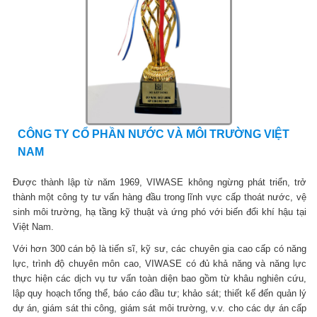
CÔNG TY CỔ PHẦN NƯỚC VÀ MÔI TRƯỜNG VIỆT
NAM
Được thành lập từ năm 1969, VIWASE không ngừng phát triển, trở
thành một công ty tư vấn hàng đầu trong lĩnh vực cấp thoát nước, vệ
sinh môi trường, hạ tầng kỹ thuật và ứng phó với biến đổi khí hậu tại
Việt Nam.
Với hơn 300 cán bộ là tiến sĩ, kỹ sư, các chuyên gia cao cấp có năng
lực, trình độ chuyên môn cao, VIWASE có đủ khả năng và năng lực
thực hiện các dịch vụ tư vấn toàn diện bao gồm từ khâu nghiên cứu,
lập quy hoạch tổng thể, báo cáo đầu tư; khảo sát; thiết kế đến quản lý
dự án, giám sát thi công, giám sát môi trường, v.v. cho các dự án cấp