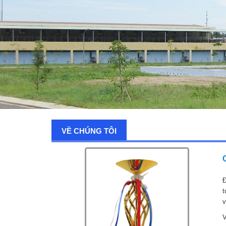
VỀ CHÚNG TÔI
Đ
t
v
V