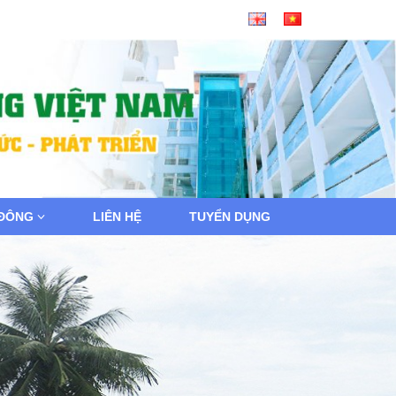
 ĐÔNG
LIÊN HỆ
TUYỂN DỤNG