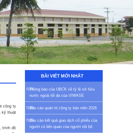
BÀI VIẾT MỚI NHẤT
Thông báo của UBCK về tỷ lệ sở hữu
nước ngoài tối đa của VIWASE
t công ty
Báo cáo quản trị công ty bán niên 2026
 kỹ thuật
Báo cáo kết quả giao dịch cổ phiếu của
người có liên quan của người nội bộ
 trình độ