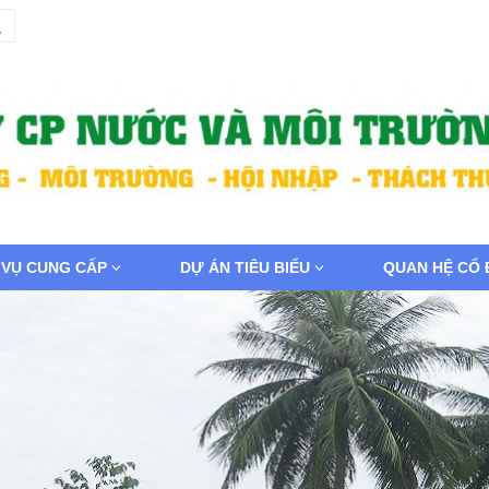
 VỤ CUNG CẤP
DỰ ÁN TIÊU BIỂU
QUAN HỆ CỔ