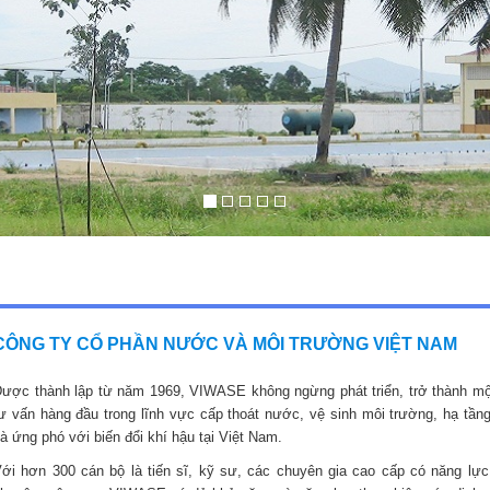
CÔNG TY CỔ PHẦN NƯỚC VÀ MÔI TRƯỜNG VIỆT NAM
ược thành lập từ năm 1969, VIWASE không ngừng phát triển, trở thành mộ
ư vấn hàng đầu trong lĩnh vực cấp thoát nước, vệ sinh môi trường, hạ tầng
à ứng phó với biến đổi khí hậu tại Việt Nam.
ới hơn 300 cán bộ là tiến sĩ, kỹ sư, các chuyên gia cao cấp có năng lực,