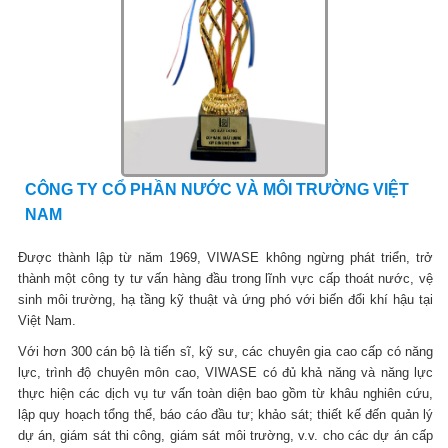
CÔNG TY CỔ PHẦN NƯỚC VÀ MÔI TRƯỜNG VIỆT
NAM
Được thành lập từ năm 1969, VIWASE không ngừng phát triển, trở
thành một công ty tư vấn hàng đầu trong lĩnh vực cấp thoát nước, vệ
sinh môi trường, hạ tầng kỹ thuật và ứng phó với biến đổi khí hậu tại
Việt Nam.
Với hơn 300 cán bộ là tiến sĩ, kỹ sư, các chuyên gia cao cấp có năng
lực, trình độ chuyên môn cao, VIWASE có đủ khả năng và năng lực
thực hiện các dịch vụ tư vấn toàn diện bao gồm từ khâu nghiên cứu,
lập quy hoạch tổng thể, báo cáo đầu tư; khảo sát; thiết kế đến quản lý
dự án, giám sát thi công, giám sát môi trường, v.v. cho các dự án cấp