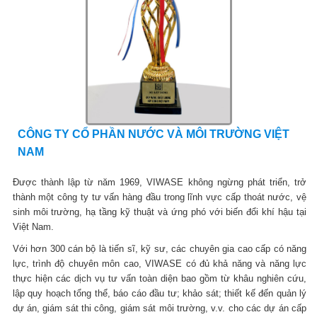
CÔNG TY CỔ PHẦN NƯỚC VÀ MÔI TRƯỜNG VIỆT
NAM
Được thành lập từ năm 1969, VIWASE không ngừng phát triển, trở
thành một công ty tư vấn hàng đầu trong lĩnh vực cấp thoát nước, vệ
sinh môi trường, hạ tầng kỹ thuật và ứng phó với biến đổi khí hậu tại
Việt Nam.
Với hơn 300 cán bộ là tiến sĩ, kỹ sư, các chuyên gia cao cấp có năng
lực, trình độ chuyên môn cao, VIWASE có đủ khả năng và năng lực
thực hiện các dịch vụ tư vấn toàn diện bao gồm từ khâu nghiên cứu,
lập quy hoạch tổng thể, báo cáo đầu tư; khảo sát; thiết kế đến quản lý
dự án, giám sát thi công, giám sát môi trường, v.v. cho các dự án cấp