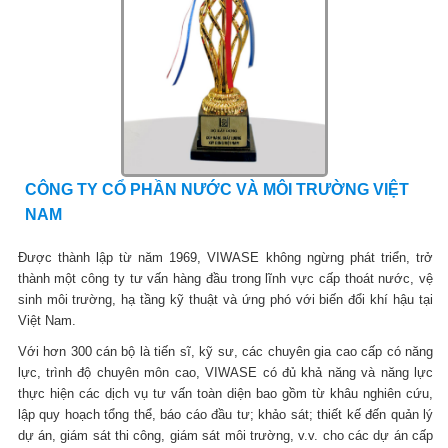
CÔNG TY CỔ PHẦN NƯỚC VÀ MÔI TRƯỜNG VIỆT
NAM
Được thành lập từ năm 1969, VIWASE không ngừng phát triển, trở
thành một công ty tư vấn hàng đầu trong lĩnh vực cấp thoát nước, vệ
sinh môi trường, hạ tầng kỹ thuật và ứng phó với biến đổi khí hậu tại
Việt Nam.
Với hơn 300 cán bộ là tiến sĩ, kỹ sư, các chuyên gia cao cấp có năng
lực, trình độ chuyên môn cao, VIWASE có đủ khả năng và năng lực
thực hiện các dịch vụ tư vấn toàn diện bao gồm từ khâu nghiên cứu,
lập quy hoạch tổng thể, báo cáo đầu tư; khảo sát; thiết kế đến quản lý
dự án, giám sát thi công, giám sát môi trường, v.v. cho các dự án cấp