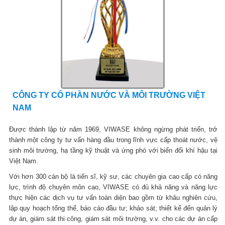
CÔNG TY CỔ PHẦN NƯỚC VÀ MÔI TRƯỜNG VIỆT
NAM
Được thành lập từ năm 1969, VIWASE không ngừng phát triển, trở
thành một công ty tư vấn hàng đầu trong lĩnh vực cấp thoát nước, vệ
sinh môi trường, hạ tầng kỹ thuật và ứng phó với biến đổi khí hậu tại
Việt Nam.
Với hơn 300 cán bộ là tiến sĩ, kỹ sư, các chuyên gia cao cấp có năng
lực, trình độ chuyên môn cao, VIWASE có đủ khả năng và năng lực
thực hiện các dịch vụ tư vấn toàn diện bao gồm từ khâu nghiên cứu,
lập quy hoạch tổng thể, báo cáo đầu tư; khảo sát; thiết kế đến quản lý
dự án, giám sát thi công, giám sát môi trường, v.v. cho các dự án cấp