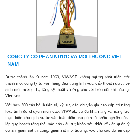
CÔNG TY CỔ PHẦN NƯỚC VÀ MÔI TRƯỜNG VIỆT
NAM
Được thành lập từ năm 1969, VIWASE không ngừng phát triển, trở
thành một công ty tư vấn hàng đầu trong lĩnh vực cấp thoát nước, vệ
sinh môi trường, hạ tầng kỹ thuật và ứng phó với biến đổi khí hậu tại
Việt Nam.
Với hơn 300 cán bộ là tiến sĩ, kỹ sư, các chuyên gia cao cấp có năng
lực, trình độ chuyên môn cao, VIWASE có đủ khả năng và năng lực
thực hiện các dịch vụ tư vấn toàn diện bao gồm từ khâu nghiên cứu,
lập quy hoạch tổng thể, báo cáo đầu tư; khảo sát; thiết kế đến quản lý
dự án, giám sát thi công, giám sát môi trường, v.v. cho các dự án cấp