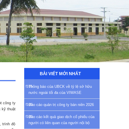
BÀI VIẾT MỚI NHẤT
Thông báo của UBCK về tỷ lệ sở hữu
nước ngoài tối đa của VIWASE
t công ty
Báo cáo quản trị công ty bán niên 2026
 kỹ thuật
Báo cáo kết quả giao dịch cổ phiếu của
người có liên quan của người nội bộ
 trình độ