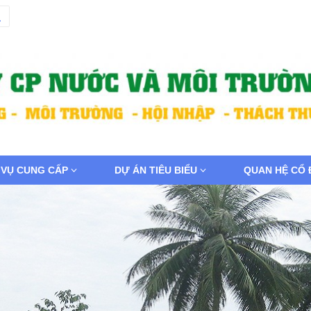
 VỤ CUNG CẤP
DỰ ÁN TIÊU BIỂU
QUAN HỆ CỔ