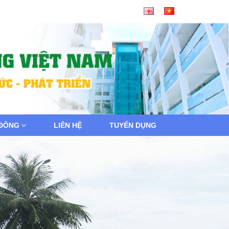
 ĐÔNG
LIÊN HỆ
TUYỂN DỤNG