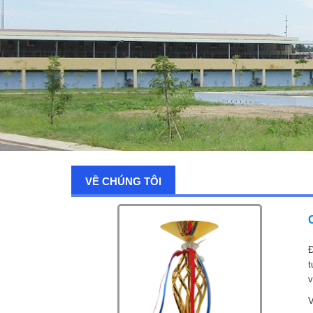
VỀ CHÚNG TÔI
Đ
t
v
V