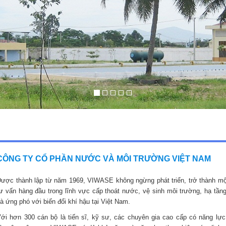
CÔNG TY CỔ PHẦN NƯỚC VÀ MÔI TRƯỜNG VIỆT NAM
ược thành lập từ năm 1969, VIWASE không ngừng phát triển, trở thành mộ
ư vấn hàng đầu trong lĩnh vực cấp thoát nước, vệ sinh môi trường, hạ tầng
à ứng phó với biến đổi khí hậu tại Việt Nam.
ới hơn 300 cán bộ là tiến sĩ, kỹ sư, các chuyên gia cao cấp có năng lực,